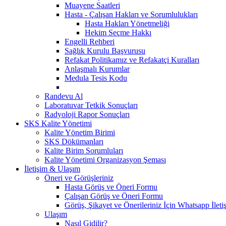
Muayene Saatleri
Hasta - Çalışan Hakları ve Sorumlulukları
Hasta Hakları Yönetmeliği
Hekim Seçme Hakkı
Engelli Rehberi
Sağlık Kurulu Başvurusu
Refakat Politikamız ve Refakatçi Kuralları
Anlaşmalı Kurumlar
Medula Tesis Kodu
Randevu Al
Laboratuvar Tetkik Sonuçları
Radyoloji Rapor Sonuçları
SKS Kalite Yönetimi
Kalite Yönetim Birimi
SKS Dökümanları
Kalite Birim Sorumluları
Kalite Yönetimi Organizasyon Şeması
İletişim & Ulaşım
Öneri ve Görüşleriniz
Hasta Görüş ve Öneri Formu
Çalışan Görüş ve Öneri Formu
Görüş, Şikayet ve Önerileriniz İçin Whatsapp İletiş
Ulaşım
Nasıl Gidilir?