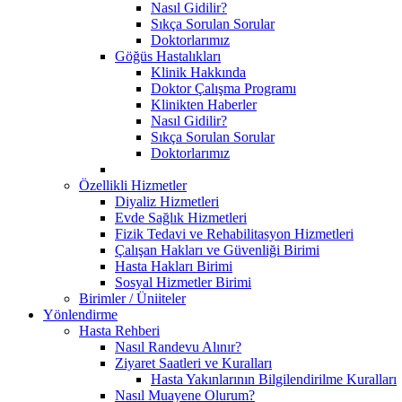
Nasıl Gidilir?
Sıkça Sorulan Sorular
Doktorlarımız
Göğüs Hastalıkları
Klinik Hakkında
Doktor Çalışma Programı
Klinikten Haberler
Nasıl Gidilir?
Sıkça Sorulan Sorular
Doktorlarımız
Özellikli Hizmetler
Diyaliz Hizmetleri
Evde Sağlık Hizmetleri
Fizik Tedavi ve Rehabilitasyon Hizmetleri
Çalışan Hakları ve Güvenliği Birimi
Hasta Hakları Birimi
Sosyal Hizmetler Birimi
Birimler / Üniiteler
Yönlendirme
Hasta Rehberi
Nasıl Randevu Alınır?
Ziyaret Saatleri ve Kuralları
Hasta Yakınlarının Bilgilendirilme Kuralları
Nasıl Muayene Olurum?