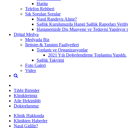
Harita
Telefon Rehberi
Sık Sorulan Sorular
Nasıl Randevu Alınır?
Sağlık Kurulunuzda Hangi Sağlık Raporları Verili
Hastanenizde Diş Muayene ve Tedavisi Yapılıyor 
Dijital Medya
Medyada Biz
İletişim & Tanıtım Faaliyetleri
Toplantı ve Organizasyonlar
2021 Yılı Değerlendirme Toplantısı Yapıldı.
Sağlık Takvimi
Foto Galeri
Video
Tıbbi Birimler
Kliniklerimiz
Aile Hekimliği
Doktorlarımız
Klinik Hakkında
Klinikten Haberler
Nasıl Gidilir?