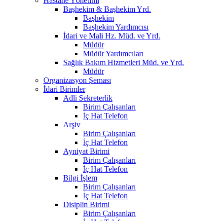
Hastane Yönetimi
Başhekim & Başhekim Yrd.
Başhekim
Başhekim Yardımcısı
İdari ve Mali Hz. Müd. ve Yrd.
Müdür
Müdür Yardımcıları
Sağlık Bakım Hizmetleri Müd. ve Yrd.
Müdür
Organizasyon Şeması
İdari Birimler
Adli Sekreterlik
Birim Çalışanları
İç Hat Telefon
Arşiv
Birim Çalışanları
İç Hat Telefon
Ayniyat Birimi
Birim Çalışanları
İç Hat Telefon
Bilgi İşlem
Birim Çalışanları
İç Hat Telefon
Disiplin Birimi
Birim Çalışanları