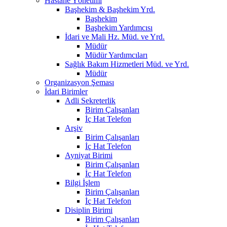
Hastane Yönetimi
Başhekim & Başhekim Yrd.
Başhekim
Başhekim Yardımcısı
İdari ve Mali Hz. Müd. ve Yrd.
Müdür
Müdür Yardımcıları
Sağlık Bakım Hizmetleri Müd. ve Yrd.
Müdür
Organizasyon Şeması
İdari Birimler
Adli Sekreterlik
Birim Çalışanları
İç Hat Telefon
Arşiv
Birim Çalışanları
İç Hat Telefon
Ayniyat Birimi
Birim Çalışanları
İç Hat Telefon
Bilgi İşlem
Birim Çalışanları
İç Hat Telefon
Disiplin Birimi
Birim Çalışanları