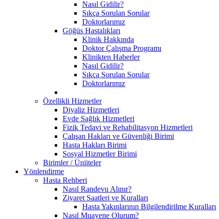
Nasıl Gidilir?
Sıkça Sorulan Sorular
Doktorlarımız
Göğüs Hastalıkları
Klinik Hakkında
Doktor Çalışma Programı
Klinikten Haberler
Nasıl Gidilir?
Sıkça Sorulan Sorular
Doktorlarımız
Özellikli Hizmetler
Diyaliz Hizmetleri
Evde Sağlık Hizmetleri
Fizik Tedavi ve Rehabilitasyon Hizmetleri
Çalışan Hakları ve Güvenliği Birimi
Hasta Hakları Birimi
Sosyal Hizmetler Birimi
Birimler / Üniiteler
Yönlendirme
Hasta Rehberi
Nasıl Randevu Alınır?
Ziyaret Saatleri ve Kuralları
Hasta Yakınlarının Bilgilendirilme Kuralları
Nasıl Muayene Olurum?