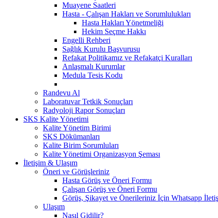
Muayene Saatleri
Hasta - Çalışan Hakları ve Sorumlulukları
Hasta Hakları Yönetmeliği
Hekim Seçme Hakkı
Engelli Rehberi
Sağlık Kurulu Başvurusu
Refakat Politikamız ve Refakatçi Kuralları
Anlaşmalı Kurumlar
Medula Tesis Kodu
Randevu Al
Laboratuvar Tetkik Sonuçları
Radyoloji Rapor Sonuçları
SKS Kalite Yönetimi
Kalite Yönetim Birimi
SKS Dökümanları
Kalite Birim Sorumluları
Kalite Yönetimi Organizasyon Şeması
İletişim & Ulaşım
Öneri ve Görüşleriniz
Hasta Görüş ve Öneri Formu
Çalışan Görüş ve Öneri Formu
Görüş, Şikayet ve Önerileriniz İçin Whatsapp İletiş
Ulaşım
Nasıl Gidilir?