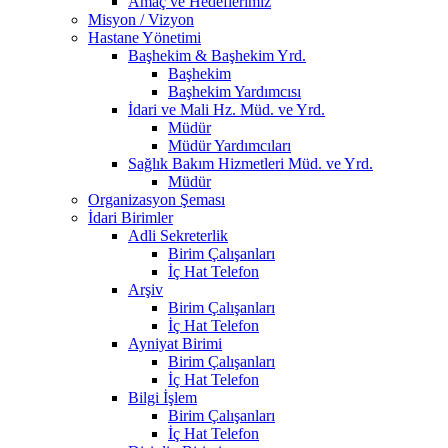
Amaç ve Hedeflerimiz
Misyon / Vizyon
Hastane Yönetimi
Başhekim & Başhekim Yrd.
Başhekim
Başhekim Yardımcısı
İdari ve Mali Hz. Müd. ve Yrd.
Müdür
Müdür Yardımcıları
Sağlık Bakım Hizmetleri Müd. ve Yrd.
Müdür
Organizasyon Şeması
İdari Birimler
Adli Sekreterlik
Birim Çalışanları
İç Hat Telefon
Arşiv
Birim Çalışanları
İç Hat Telefon
Ayniyat Birimi
Birim Çalışanları
İç Hat Telefon
Bilgi İşlem
Birim Çalışanları
İç Hat Telefon