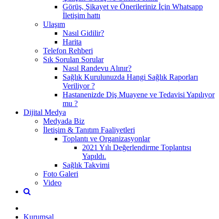
Görüş, Şikayet ve Önerileriniz İçin Whatsapp
İletişim hattı
Ulaşım
Nasıl Gidilir?
Harita
Telefon Rehberi
Sık Sorulan Sorular
Nasıl Randevu Alınır?
Sağlık Kurulunuzda Hangi Sağlık Raporları
Veriliyor ?
Hastanenizde Diş Muayene ve Tedavisi Yapılıyor
mu ?
Dijital Medya
Medyada Biz
İletişim & Tanıtım Faaliyetleri
Toplantı ve Organizasyonlar
2021 Yılı Değerlendirme Toplantısı
Yapıldı.
Sağlık Takvimi
Foto Galeri
Video
Kurumsal