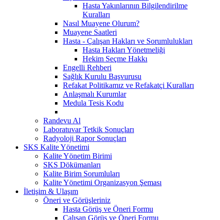
Hasta Yakınlarının Bilgilendirilme
Kuralları
Nasıl Muayene Olurum?
Muayene Saatleri
Hasta - Çalışan Hakları ve Sorumlulukları
Hasta Hakları Yönetmeliği
Hekim Seçme Hakkı
Engelli Rehberi
Sağlık Kurulu Başvurusu
Refakat Politikamız ve Refakatçi Kuralları
Anlaşmalı Kurumlar
Medula Tesis Kodu
Randevu Al
Laboratuvar Tetkik Sonuçları
Radyoloji Rapor Sonuçları
SKS Kalite Yönetimi
Kalite Yönetim Birimi
SKS Dökümanları
Kalite Birim Sorumluları
Kalite Yönetimi Organizasyon Şeması
İletişim & Ulaşım
Öneri ve Görüşleriniz
Hasta Görüş ve Öneri Formu
Çalışan Görüş ve Öneri Formu