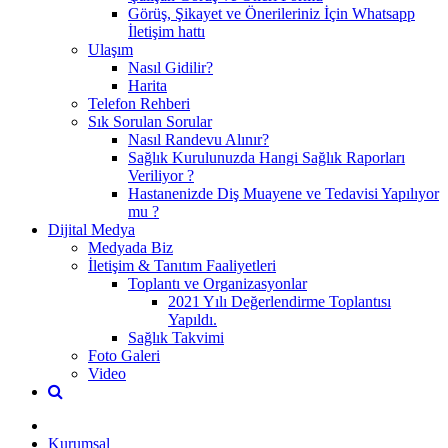
Görüş, Şikayet ve Önerileriniz İçin Whatsapp
İletişim hattı
Ulaşım
Nasıl Gidilir?
Harita
Telefon Rehberi
Sık Sorulan Sorular
Nasıl Randevu Alınır?
Sağlık Kurulunuzda Hangi Sağlık Raporları
Veriliyor ?
Hastanenizde Diş Muayene ve Tedavisi Yapılıyor
mu ?
Dijital Medya
Medyada Biz
İletişim & Tanıtım Faaliyetleri
Toplantı ve Organizasyonlar
2021 Yılı Değerlendirme Toplantısı
Yapıldı.
Sağlık Takvimi
Foto Galeri
Video
Kurumsal