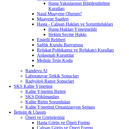
Hasta Yakınlarının Bilgilendirilme
Kuralları
Nasıl Muayene Olurum?
Muayene Saatleri
Hasta - Çalışan Hakları ve Sorumlulukları
Hasta Hakları Yönetmeliği
Hekim Seçme Hakkı
Engelli Rehberi
Sağlık Kurulu Başvurusu
Refakat Politikamız ve Refakatçi Kuralları
Anlaşmalı Kurumlar
Medula Tesis Kodu
Randevu Al
Laboratuvar Tetkik Sonuçları
Radyoloji Rapor Sonuçları
SKS Kalite Yönetimi
Kalite Yönetim Birimi
SKS Dökümanları
Kalite Birim Sorumluları
Kalite Yönetimi Organizasyon Şeması
İletişim & Ulaşım
Öneri ve Görüşleriniz
Hasta Görüş ve Öneri Formu
Çalışan Görüş ve Öneri Formu