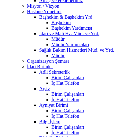
Amaç ve Hedeflerimiz
Misyon / Vizyon
Hastane Yönetimi
Başhekim & Başhekim Yrd.
Başhekim
Başhekim Yardımcısı
İdari ve Mali Hz. Müd. ve Yrd.
Müdür
Müdür Yardımcıları
Sağlık Bakım Hizmetleri Müd. ve Yrd.
Müdür
Organizasyon Şeması
İdari Birimler
Adli Sekreterlik
Birim Çalışanları
İç Hat Telefon
Arşiv
Birim Çalışanları
İç Hat Telefon
Ayniyat Birimi
Birim Çalışanları
İç Hat Telefon
Bilgi İşlem
Birim Çalışanları
İç Hat Telefon