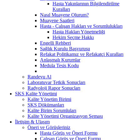
Hasta Yakınlarının Bilgilendirilme
Kuralları
Nasıl Muayene Olurum?
Muayene Saatleri
Hasta - Çalışan Hakları ve Sorumlulukları
Hasta Hakları Yönetmeliği
Hekim Seçme Hakkı
Engelli Rehberi
Sağlık Kurulu Başvurusu
Refakat Politikamız ve Refakatçi Kuralları
Anlaşmalı Kurumlar
Medula Tesis Kodu
Randevu Al
Laboratuvar Tetkik Sonuçları
Radyoloji Rapor Sonuçları
SKS Kalite Yönetimi
Kalite Yönetim Birimi
SKS Dökümanları
Kalite Birim Sorumluları
Kalite Yönetimi Organizasyon Şeması
İletişim & Ulaşım
Öneri ve Görüşleriniz
Hasta Görüş ve Öneri Formu
Çalışan Görüş ve Öneri Formu