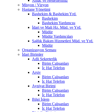
Amaç ve Hedeflerimiz
Misyon / Vizyon
Hastane Yönetimi
Başhekim & Başhekim Yrd.
Başhekim
Başhekim Yardımcısı
İdari ve Mali Hz. Müd. ve Yrd.
Müdür
Müdür Yardımcıları
Sağlık Bakım Hizmetleri Müd. ve Yrd.
Müdür
Organizasyon Şeması
İdari Birimler
Adli Sekreterlik
Birim Çalışanları
İç Hat Telefon
Arşiv
Birim Çalışanları
İç Hat Telefon
Ayniyat Birimi
Birim Çalışanları
İç Hat Telefon
Bilgi İşlem
Birim Çalışanları
İç Hat Telefon