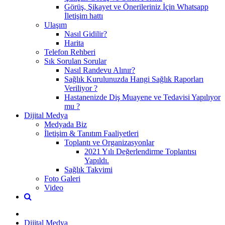
Görüş, Şikayet ve Önerileriniz İçin Whatsapp
İletişim hattı
Ulaşım
Nasıl Gidilir?
Harita
Telefon Rehberi
Sık Sorulan Sorular
Nasıl Randevu Alınır?
Sağlık Kurulunuzda Hangi Sağlık Raporları
Veriliyor ?
Hastanenizde Diş Muayene ve Tedavisi Yapılıyor
mu ?
Dijital Medya
Medyada Biz
İletişim & Tanıtım Faaliyetleri
Toplantı ve Organizasyonlar
2021 Yılı Değerlendirme Toplantısı
Yapıldı.
Sağlık Takvimi
Foto Galeri
Video
Dijital Medya