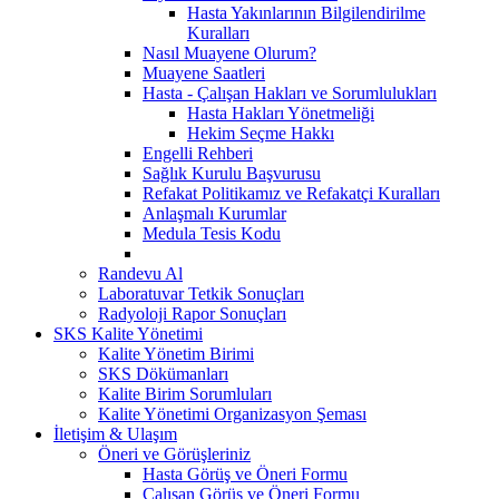
Hasta Yakınlarının Bilgilendirilme
Kuralları
Nasıl Muayene Olurum?
Muayene Saatleri
Hasta - Çalışan Hakları ve Sorumlulukları
Hasta Hakları Yönetmeliği
Hekim Seçme Hakkı
Engelli Rehberi
Sağlık Kurulu Başvurusu
Refakat Politikamız ve Refakatçi Kuralları
Anlaşmalı Kurumlar
Medula Tesis Kodu
Randevu Al
Laboratuvar Tetkik Sonuçları
Radyoloji Rapor Sonuçları
SKS Kalite Yönetimi
Kalite Yönetim Birimi
SKS Dökümanları
Kalite Birim Sorumluları
Kalite Yönetimi Organizasyon Şeması
İletişim & Ulaşım
Öneri ve Görüşleriniz
Hasta Görüş ve Öneri Formu
Çalışan Görüş ve Öneri Formu