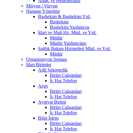
Amaç ve Hedeflerimiz
Misyon / Vizyon
Hastane Yönetimi
Başhekim & Başhekim Yrd.
Başhekim
Başhekim Yardımcısı
İdari ve Mali Hz. Müd. ve Yrd.
Müdür
Müdür Yardımcıları
Sağlık Bakım Hizmetleri Müd. ve Yrd.
Müdür
Organizasyon Şeması
İdari Birimler
Adli Sekreterlik
Birim Çalışanları
İç Hat Telefon
Arşiv
Birim Çalışanları
İç Hat Telefon
Ayniyat Birimi
Birim Çalışanları
İç Hat Telefon
Bilgi İşlem
Birim Çalışanları
İç Hat Telefon