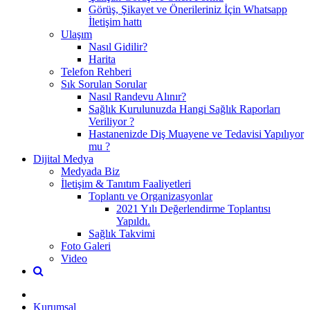
Görüş, Şikayet ve Önerileriniz İçin Whatsapp
İletişim hattı
Ulaşım
Nasıl Gidilir?
Harita
Telefon Rehberi
Sık Sorulan Sorular
Nasıl Randevu Alınır?
Sağlık Kurulunuzda Hangi Sağlık Raporları
Veriliyor ?
Hastanenizde Diş Muayene ve Tedavisi Yapılıyor
mu ?
Dijital Medya
Medyada Biz
İletişim & Tanıtım Faaliyetleri
Toplantı ve Organizasyonlar
2021 Yılı Değerlendirme Toplantısı
Yapıldı.
Sağlık Takvimi
Foto Galeri
Video
Kurumsal