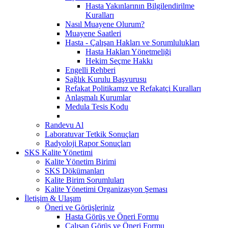
Hasta Yakınlarının Bilgilendirilme
Kuralları
Nasıl Muayene Olurum?
Muayene Saatleri
Hasta - Çalışan Hakları ve Sorumlulukları
Hasta Hakları Yönetmeliği
Hekim Seçme Hakkı
Engelli Rehberi
Sağlık Kurulu Başvurusu
Refakat Politikamız ve Refakatçi Kuralları
Anlaşmalı Kurumlar
Medula Tesis Kodu
Randevu Al
Laboratuvar Tetkik Sonuçları
Radyoloji Rapor Sonuçları
SKS Kalite Yönetimi
Kalite Yönetim Birimi
SKS Dökümanları
Kalite Birim Sorumluları
Kalite Yönetimi Organizasyon Şeması
İletişim & Ulaşım
Öneri ve Görüşleriniz
Hasta Görüş ve Öneri Formu
Çalışan Görüş ve Öneri Formu