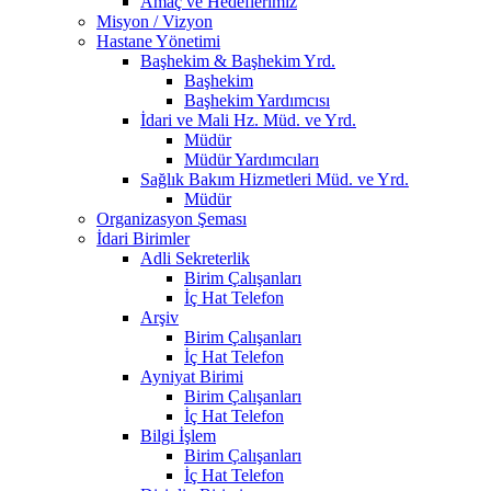
Amaç ve Hedeflerimiz
Misyon / Vizyon
Hastane Yönetimi
Başhekim & Başhekim Yrd.
Başhekim
Başhekim Yardımcısı
İdari ve Mali Hz. Müd. ve Yrd.
Müdür
Müdür Yardımcıları
Sağlık Bakım Hizmetleri Müd. ve Yrd.
Müdür
Organizasyon Şeması
İdari Birimler
Adli Sekreterlik
Birim Çalışanları
İç Hat Telefon
Arşiv
Birim Çalışanları
İç Hat Telefon
Ayniyat Birimi
Birim Çalışanları
İç Hat Telefon
Bilgi İşlem
Birim Çalışanları
İç Hat Telefon