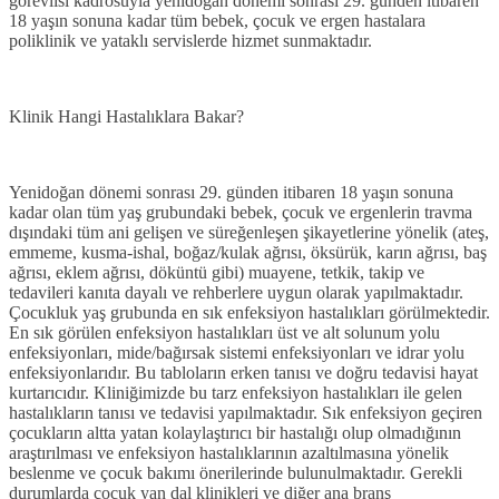
görevlisi kadrosuyla yenidoğan dönemi sonrası 29. günden itibaren
18 yaşın sonuna kadar tüm bebek, çocuk ve ergen hastalara
poliklinik ve yataklı servislerde hizmet sunmaktadır.
Klinik Hangi Hastalıklara Bakar?
Yenidoğan dönemi sonrası 29. günden itibaren 18 yaşın sonuna
kadar olan tüm yaş grubundaki bebek, çocuk ve ergenlerin travma
dışındaki tüm ani gelişen ve süreğenleşen şikayetlerine yönelik (ateş,
emmeme, kusma-ishal, boğaz/kulak ağrısı, öksürük, karın ağrısı, baş
ağrısı, eklem ağrısı, döküntü gibi) muayene, tetkik, takip ve
tedavileri kanıta dayalı ve rehberlere uygun olarak yapılmaktadır.
Çocukluk yaş grubunda en sık enfeksiyon hastalıkları görülmektedir.
En sık görülen enfeksiyon hastalıkları üst ve alt solunum yolu
enfeksiyonları, mide/bağırsak sistemi enfeksiyonları ve idrar yolu
enfeksiyonlarıdır. Bu tabloların erken tanısı ve doğru tedavisi hayat
kurtarıcıdır. Kliniğimizde bu tarz enfeksiyon hastalıkları ile gelen
hastalıkların tanısı ve tedavisi yapılmaktadır. Sık enfeksiyon geçiren
çocukların altta yatan kolaylaştırıcı bir hastalığı olup olmadığının
araştırılması ve enfeksiyon hastalıklarının azaltılmasına yönelik
beslenme ve çocuk bakımı önerilerinde bulunulmaktadır. Gerekli
durumlarda çocuk yan dal klinikleri ve diğer ana branş