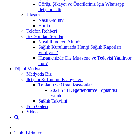
Görüş, Şikayet ve Önerileriniz İçin Whatsapp
İletişim hattı
Ulaşım
Nasıl Gidilir?
Harita
Telefon Rehberi
Sık Sorulan Sorular
Nasıl Randevu Alınır?
Sağlık Kurulunuzda Hangi Sağlık Raporları
Veriliyor ?
Hastanenizde Diş Muayene ve Tedavisi Yapılıyor
mu ?
Dijital Medya
Medyada Biz
İletişim & Tanıtım Faaliyetleri
Toplantı ve Organizasyonlar
2021 Yılı Değerlendirme Toplantısı
Yapıldı.
Sağlık Takvimi
Foto Galeri
Video
Tıbbi Birimler