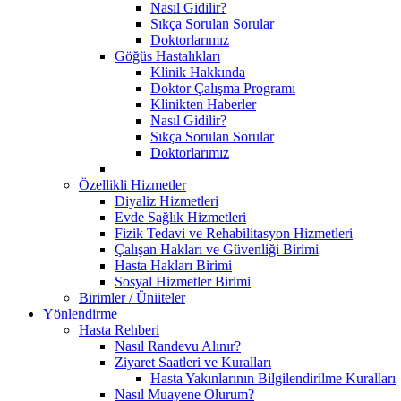
Nasıl Gidilir?
Sıkça Sorulan Sorular
Doktorlarımız
Göğüs Hastalıkları
Klinik Hakkında
Doktor Çalışma Programı
Klinikten Haberler
Nasıl Gidilir?
Sıkça Sorulan Sorular
Doktorlarımız
Özellikli Hizmetler
Diyaliz Hizmetleri
Evde Sağlık Hizmetleri
Fizik Tedavi ve Rehabilitasyon Hizmetleri
Çalışan Hakları ve Güvenliği Birimi
Hasta Hakları Birimi
Sosyal Hizmetler Birimi
Birimler / Üniiteler
Yönlendirme
Hasta Rehberi
Nasıl Randevu Alınır?
Ziyaret Saatleri ve Kuralları
Hasta Yakınlarının Bilgilendirilme Kuralları
Nasıl Muayene Olurum?