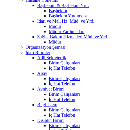
Hastane Yönetimi
Başhekim & Başhekim Yrd.
Başhekim
Başhekim Yardımcısı
İdari ve Mali Hz. Müd. ve Yrd.
Müdür
Müdür Yardımcıları
Sağlık Bakım Hizmetleri Müd. ve Yrd.
Müdür
Organizasyon Şeması
İdari Birimler
Adli Sekreterlik
Birim Çalışanları
İç Hat Telefon
Arşiv
Birim Çalışanları
İç Hat Telefon
Ayniyat Birimi
Birim Çalışanları
İç Hat Telefon
Bilgi İşlem
Birim Çalışanları
İç Hat Telefon
Disiplin Birimi
Birim Çalışanları