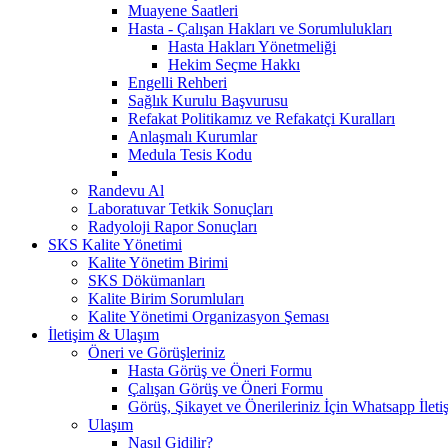
Muayene Saatleri
Hasta - Çalışan Hakları ve Sorumlulukları
Hasta Hakları Yönetmeliği
Hekim Seçme Hakkı
Engelli Rehberi
Sağlık Kurulu Başvurusu
Refakat Politikamız ve Refakatçi Kuralları
Anlaşmalı Kurumlar
Medula Tesis Kodu
Randevu Al
Laboratuvar Tetkik Sonuçları
Radyoloji Rapor Sonuçları
SKS Kalite Yönetimi
Kalite Yönetim Birimi
SKS Dökümanları
Kalite Birim Sorumluları
Kalite Yönetimi Organizasyon Şeması
İletişim & Ulaşım
Öneri ve Görüşleriniz
Hasta Görüş ve Öneri Formu
Çalışan Görüş ve Öneri Formu
Görüş, Şikayet ve Önerileriniz İçin Whatsapp İletiş
Ulaşım
Nasıl Gidilir?