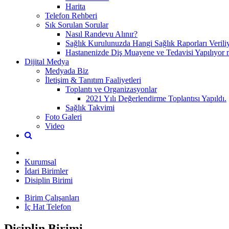
Harita
Telefon Rehberi
Sık Sorulan Sorular
Nasıl Randevu Alınır?
Sağlık Kurulunuzda Hangi Sağlık Raporları Verili
Hastanenizde Diş Muayene ve Tedavisi Yapılıyor 
Dijital Medya
Medyada Biz
İletişim & Tanıtım Faaliyetleri
Toplantı ve Organizasyonlar
2021 Yılı Değerlendirme Toplantısı Yapıldı.
Sağlık Takvimi
Foto Galeri
Video
Kurumsal
İdari Birimler
Disiplin Birimi
Birim Çalışanları
İç Hat Telefon
Disiplin Birimi