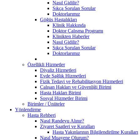
Nasıl Gidilir?
Sıkça Sorulan Sorular
Doktorlarımız
Göğüs Hastalıkları
Klinik Hakkında
Doktor Çalışma Programı
Klinikten Haberler
Nasıl Gidilir?
Sıkça Sorulan Sorular
Doktorlarımız
Özellikli Hizmetler
Diyaliz Hizmetleri
Evde Sağlık Hizmetleri
Fizik Tedavi ve Rehabilitasyon Hizmetleri
Çalışan Hakları ve Güvenliği Birimi
Hasta Hakları Birimi
Sosyal Hizmetler Birimi
Birimler / Üniiteler
Yönlendirme
Hasta Rehberi
Nasıl Randevu Alınır?
Ziyaret Saatleri ve Kuralları
Hasta Yakınlarının Bilgilendirilme Kuralları
Nasıl Muayene Olurum?