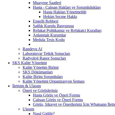
Muayene Saatleri
Hasta - Çalışan Hakları ve Sorumlulukları
Hasta Hakları Yönetmeliği
Hekim Seçme Hakkı
Engelli Rehberi
Sağlık Kurulu Başvurusu
Refakat Politikamız ve Refakatçi Kuralları
Anlaşmalı Kurumlar
Medula Tesis Kodu
Randevu Al
Laboratuvar Tetkik Sonuçları
Radyoloji Rapor Sonuçları
SKS Kalite Yönetimi
Kalite Yönetim Birimi
SKS Dökümanları
Kalite Birim Sorumluları
Kalite Yönetimi Organizasyon Şeması
İletişim & Ulaşım
Öneri ve Görüşleriniz
Hasta Görüş ve Öneri Formu
Çalışan Görüş ve Öneri Formu
Görüş, Şikayet ve Önerileriniz İçin Whatsapp İletiş
Ulaşım
Nasıl Gidilir?