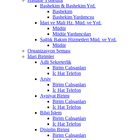
Hastane Yönetimi
Başhekim & Başhekim Yrd.
Başhekim
Başhekim Yardımcısı
İdari ve Mali Hz. Müd. ve Yrd.
Müdür
Müdür Yardımcıları
Sağlık Bakım Hizmetleri Müd. ve Yrd.
Müdür
Organizasyon Şeması
İdari Birimler
Adli Sekreterlik
Birim Çalışanları
İç Hat Telefon
Arşiv
Birim Çalışanları
İç Hat Telefon
Ayniyat Birimi
Birim Çalışanları
İç Hat Telefon
Bilgi İşlem
Birim Çalışanları
İç Hat Telefon
Disiplin Birimi
Birim Çalışanları