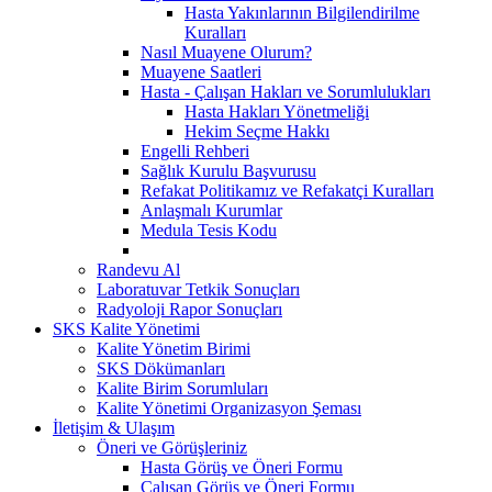
Hasta Yakınlarının Bilgilendirilme
Kuralları
Nasıl Muayene Olurum?
Muayene Saatleri
Hasta - Çalışan Hakları ve Sorumlulukları
Hasta Hakları Yönetmeliği
Hekim Seçme Hakkı
Engelli Rehberi
Sağlık Kurulu Başvurusu
Refakat Politikamız ve Refakatçi Kuralları
Anlaşmalı Kurumlar
Medula Tesis Kodu
Randevu Al
Laboratuvar Tetkik Sonuçları
Radyoloji Rapor Sonuçları
SKS Kalite Yönetimi
Kalite Yönetim Birimi
SKS Dökümanları
Kalite Birim Sorumluları
Kalite Yönetimi Organizasyon Şeması
İletişim & Ulaşım
Öneri ve Görüşleriniz
Hasta Görüş ve Öneri Formu
Çalışan Görüş ve Öneri Formu