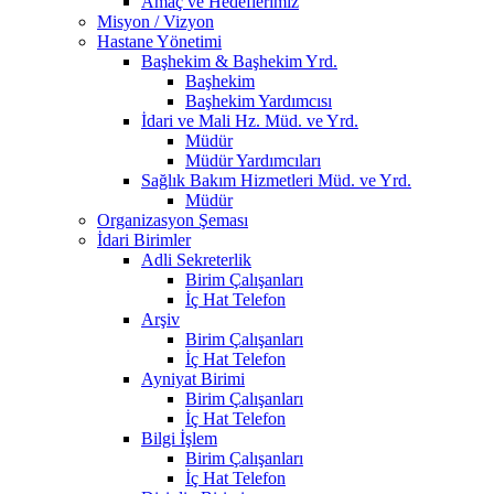
Amaç ve Hedeflerimiz
Misyon / Vizyon
Hastane Yönetimi
Başhekim & Başhekim Yrd.
Başhekim
Başhekim Yardımcısı
İdari ve Mali Hz. Müd. ve Yrd.
Müdür
Müdür Yardımcıları
Sağlık Bakım Hizmetleri Müd. ve Yrd.
Müdür
Organizasyon Şeması
İdari Birimler
Adli Sekreterlik
Birim Çalışanları
İç Hat Telefon
Arşiv
Birim Çalışanları
İç Hat Telefon
Ayniyat Birimi
Birim Çalışanları
İç Hat Telefon
Bilgi İşlem
Birim Çalışanları
İç Hat Telefon