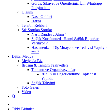
Görüş, Şikayet ve Önerileriniz İçin Whatsapp
İletişim hattı
Ulaşım
Nasıl Gidilir?
Harita
Telefon Rehberi
Sık Sorulan Sorular
Nasıl Randevu Alınır?
Sağlık Kurulunuzda Hangi Sağlık Raporları
Veriliyor ?
Hastanenizde Diş Muayene ve Tedavisi Yapılıyor
mu ?
Dijital Medya
Medyada Biz
İletişim & Tanıtım Faaliyetleri
Toplantı ve Organizasyonlar
2021 Yılı Değerlendirme Toplantısı
Yapıldı.
Sağlık Takvimi
Foto Galeri
Video
Tıbbi Birimler