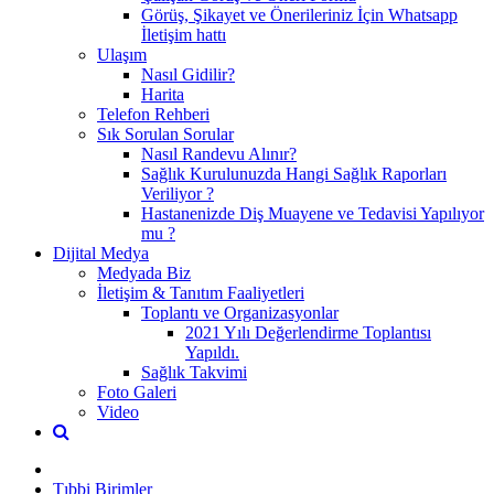
Görüş, Şikayet ve Önerileriniz İçin Whatsapp
İletişim hattı
Ulaşım
Nasıl Gidilir?
Harita
Telefon Rehberi
Sık Sorulan Sorular
Nasıl Randevu Alınır?
Sağlık Kurulunuzda Hangi Sağlık Raporları
Veriliyor ?
Hastanenizde Diş Muayene ve Tedavisi Yapılıyor
mu ?
Dijital Medya
Medyada Biz
İletişim & Tanıtım Faaliyetleri
Toplantı ve Organizasyonlar
2021 Yılı Değerlendirme Toplantısı
Yapıldı.
Sağlık Takvimi
Foto Galeri
Video
Tıbbi Birimler