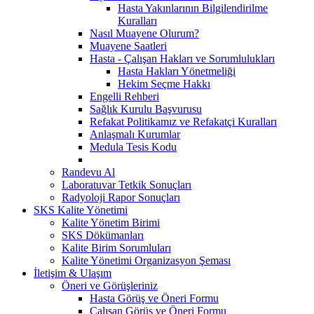
Hasta Yakınlarının Bilgilendirilme
Kuralları
Nasıl Muayene Olurum?
Muayene Saatleri
Hasta - Çalışan Hakları ve Sorumlulukları
Hasta Hakları Yönetmeliği
Hekim Seçme Hakkı
Engelli Rehberi
Sağlık Kurulu Başvurusu
Refakat Politikamız ve Refakatçi Kuralları
Anlaşmalı Kurumlar
Medula Tesis Kodu
Randevu Al
Laboratuvar Tetkik Sonuçları
Radyoloji Rapor Sonuçları
SKS Kalite Yönetimi
Kalite Yönetim Birimi
SKS Dökümanları
Kalite Birim Sorumluları
Kalite Yönetimi Organizasyon Şeması
İletişim & Ulaşım
Öneri ve Görüşleriniz
Hasta Görüş ve Öneri Formu
Çalışan Görüş ve Öneri Formu