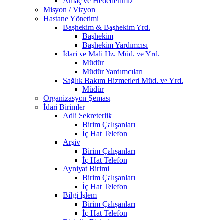
Amaç ve Hedeflerimiz
Misyon / Vizyon
Hastane Yönetimi
Başhekim & Başhekim Yrd.
Başhekim
Başhekim Yardımcısı
İdari ve Mali Hz. Müd. ve Yrd.
Müdür
Müdür Yardımcıları
Sağlık Bakım Hizmetleri Müd. ve Yrd.
Müdür
Organizasyon Şeması
İdari Birimler
Adli Sekreterlik
Birim Çalışanları
İç Hat Telefon
Arşiv
Birim Çalışanları
İç Hat Telefon
Ayniyat Birimi
Birim Çalışanları
İç Hat Telefon
Bilgi İşlem
Birim Çalışanları
İç Hat Telefon