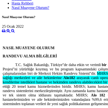
Hasta Rehberi
Nasıl Muayene Olurum?
Nasıl Muayene Olurum?
25 Ocak 2022
NASIL MUAYENE OLURUM
RANDEVU ALMA BİLGİLERİ
T.C. Sağlık Bakanlığı, Türkiye''de daha etkin ve verimli
bir
Projesi''ni yürürlüğe koymuş ve bu program kapsamındaki çalışma
çalışmalarından biri de Merkezi Hekim Randevu Sistemi''dir.
MHRS; v
sağlığı merkezleri ve aile hekimlerine
Alo182
arayarak canlı ope
kendilerine istedikleri hastane ve hekimden randevu alabilecekleri bir 
ettiği 20 temel kamu hizmetlerinden biridir. MHRS; kamu hastane
randevu sistemlerini merkezileştirmiştir. Aynı zamanda kamu hastane
ve tek sistem olma iddiasını taşımaktadır. MHRS;
Alo 182
hastanelerimizden ve aile hekimlerimizden vatandaşlara %99,6 eri
sisteminden toplanan verileri ile yeni sağlık politikalarının gelişmesi