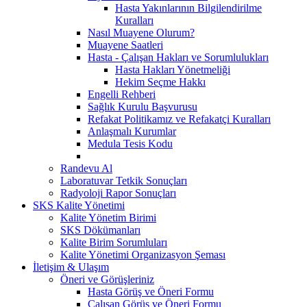
Hasta Yakınlarının Bilgilendirilme
Kuralları
Nasıl Muayene Olurum?
Muayene Saatleri
Hasta - Çalışan Hakları ve Sorumlulukları
Hasta Hakları Yönetmeliği
Hekim Seçme Hakkı
Engelli Rehberi
Sağlık Kurulu Başvurusu
Refakat Politikamız ve Refakatçi Kuralları
Anlaşmalı Kurumlar
Medula Tesis Kodu
Randevu Al
Laboratuvar Tetkik Sonuçları
Radyoloji Rapor Sonuçları
SKS Kalite Yönetimi
Kalite Yönetim Birimi
SKS Dökümanları
Kalite Birim Sorumluları
Kalite Yönetimi Organizasyon Şeması
İletişim & Ulaşım
Öneri ve Görüşleriniz
Hasta Görüş ve Öneri Formu
Çalışan Görüş ve Öneri Formu