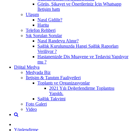
Görüş, Şikayet ve Önerileriniz İçin Whatsapp
İletişim hattı
Ulaşım
Nasıl Gidilir?
Harita
Telefon Rehberi
Sık Sorulan Sorular
Nasıl Randevu Alınır?
Sağlık Kurulunuzda Hangi Sağlık Raporları
Veriliyor ?
Hastanenizde Diş Muayene ve Tedavisi Yapılıyor
mu ?
Dijital Medya
Medyada Biz
İletişim & Tanıtım Faaliyetleri
Toplantı ve Organizasyonlar
2021 Yılı Değerlendirme Toplantısı
Yapıldı.
Sağlık Takvimi
Foto Galeri
Video
Yönlendirme