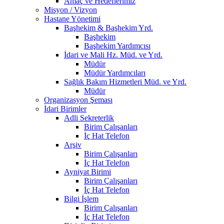
Amaç ve Hedeflerimiz
Misyon / Vizyon
Hastane Yönetimi
Başhekim & Başhekim Yrd.
Başhekim
Başhekim Yardımcısı
İdari ve Mali Hz. Müd. ve Yrd.
Müdür
Müdür Yardımcıları
Sağlık Bakım Hizmetleri Müd. ve Yrd.
Müdür
Organizasyon Şeması
İdari Birimler
Adli Sekreterlik
Birim Çalışanları
İç Hat Telefon
Arşiv
Birim Çalışanları
İç Hat Telefon
Ayniyat Birimi
Birim Çalışanları
İç Hat Telefon
Bilgi İşlem
Birim Çalışanları
İç Hat Telefon