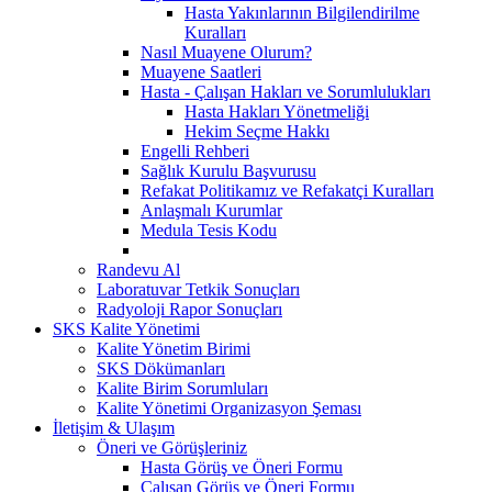
Hasta Yakınlarının Bilgilendirilme
Kuralları
Nasıl Muayene Olurum?
Muayene Saatleri
Hasta - Çalışan Hakları ve Sorumlulukları
Hasta Hakları Yönetmeliği
Hekim Seçme Hakkı
Engelli Rehberi
Sağlık Kurulu Başvurusu
Refakat Politikamız ve Refakatçi Kuralları
Anlaşmalı Kurumlar
Medula Tesis Kodu
Randevu Al
Laboratuvar Tetkik Sonuçları
Radyoloji Rapor Sonuçları
SKS Kalite Yönetimi
Kalite Yönetim Birimi
SKS Dökümanları
Kalite Birim Sorumluları
Kalite Yönetimi Organizasyon Şeması
İletişim & Ulaşım
Öneri ve Görüşleriniz
Hasta Görüş ve Öneri Formu
Çalışan Görüş ve Öneri Formu