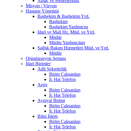
Amaç ve Hedeflerimiz
Misyon / Vizyon
Hastane Yönetimi
Başhekim & Başhekim Yrd.
Başhekim
Başhekim Yardımcısı
İdari ve Mali Hz. Müd. ve Yrd.
Müdür
Müdür Yardımcıları
Sağlık Bakım Hizmetleri Müd. ve Yrd.
Müdür
Organizasyon Şeması
İdari Birimler
Adli Sekreterlik
Birim Çalışanları
İç Hat Telefon
Arşiv
Birim Çalışanları
İç Hat Telefon
Ayniyat Birimi
Birim Çalışanları
İç Hat Telefon
Bilgi İşlem
Birim Çalışanları
İç Hat Telefon