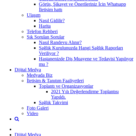
Görüş, Şikayet ve Önerileriniz İçin Whatsapp
İletişim hattı
Ulaşım
Nasıl Gidilir?
Harita
Telefon Rehberi
Sık Sorulan Sorular
Nasıl Randevu Alınır?
Sağlık Kurulunuzda Hangi Sağlık Raporları
Veriliyor ?
Hastanenizde Diş Muayene ve Tedavisi Yapılıyor
mu ?
Dijital Medya
Medyada Biz
İletişim & Tanıtım Faaliyetleri
Toplantı ve Organizasyonlar
2021 Yılı Değerlendirme Toplantısı
Yapıldı.
Sağlık Takvimi
Foto Galeri
Video
Dijital Medya