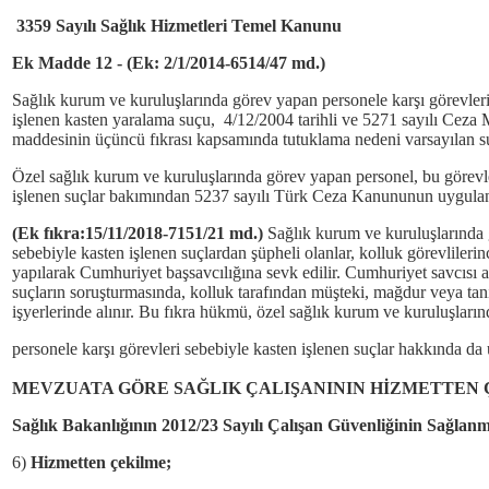
3359 Sayılı Sağlık Hizmetleri Temel Kanunu
Ek Madde 12 - (Ek: 2/1/2014-6514/47 md.)
Sağlık kurum ve kuruluşlarında görev yapan personele karşı görevleri 
işlenen kasten yaralama suçu, 4/12/2004 tarihli ve 5271 sayılı C
maddesinin üçüncü fıkrası kapsamında tutuklama nedeni varsayılan su
Özel sağlık kurum ve kuruluşlarında görev yapan personel, bu görevler
işlenen suçlar bakımından 5237 sayılı Türk Ceza Kanununun uygulanm
(Ek fıkra:15/11/2018-7151/21 md.)
Sağlık kurum ve kuruluşlarında 
sebebiyle kasten işlenen suçlardan şüpheli olanlar, kolluk görevlilerin
yapılarak Cumhuriyet başsavcılığına sevk edilir. Cumhuriyet savcısı ad
suçların soruşturmasında, kolluk tarafından müşteki, mağdur veya tanı
işyerlerinde alınır. Bu fıkra hükmü, özel sağlık kurum ve kuruluşları
personele karşı görevleri sebebiyle kasten işlenen suçlar hakkında da 
MEVZUATA GÖRE SAĞLIK ÇALIŞANININ HİZMETTEN 
Sağlık Bakanlığının 2012/23 Sayılı Çalışan Güvenliğinin Sağlanm
6)
Hizmetten çekilme;