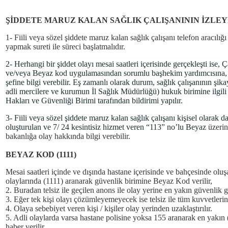
ŞİDDETE MARUZ KALAN SAĞLIK ÇALIŞANININ İZLEY
1- Fiili veya sözel şiddete maruz kalan sağlık çalışanı telefon aracılığ
yapmak sureti ile süreci başlatmalıdır.
2- Herhangi bir şiddet olayı mesai saatleri içerisinde gerçekleşti ise,
ve/veya Beyaz kod uygulamasından sorumlu başhekim yardımcısına, mes
şefine bilgi verebilir. Eş zamanlı olarak durum, sağlık çalışanının şi
adli mercilere ve kurumun İl Sağlık Müdürlüğü) hukuk birimine ilgil
Hakları ve Güvenliği Birimi tarafından bildirimi yapılır.
3- Fiili veya sözel şiddete maruz kalan sağlık çalışanı kişisel olarak
oluşturulan ve 7/ 24 kesintisiz hizmet veren “113” no’lu Beyaz
üzeri
bakanlığa olay hakkında bilgi verebilir.
BEYAZ KOD (1111)
Mesai saatleri içinde ve dışında hastane içerisinde ve bahçesinde oluşab
olaylarında (1111) aranarak güvenlik birimine Beyaz Kod verilir,
2. Buradan telsiz ile geçilen anons ile olay yerine en yakın güvenlik gö
3. Eğer tek kişi olayı çözümleyemeyecek ise telsiz ile tüm kuvvetleri
4. Olaya sebebiyet veren kişi / kişiler olay yerinden uzaklaştırılır.
5. Adli olaylarda varsa hastane polisine yoksa 155 aranarak en yakın 
haber verilir.