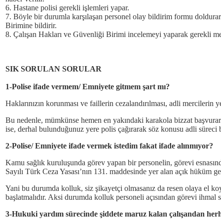
6. Hastane polisi gerekli işlemleri yapar.
7. Böyle bir durumla karşılaşan personel olay bildirim formu doldura
Birimine bildirir.
8. Çalışan Hakları ve Güvenliği Birimi incelemeyi yaparak gerekli m
SIK SORULAN SORULAR
1-Polise ifade vermem/ Emniyete gitmem şart mı?
Haklarınızın korunması ve faillerin cezalandırılması, adli mercilerin 
Bu nedenle, mümkünse hemen en yakındaki karakola bizzat başvurarak
ise, derhal bulunduğunuz yere polis çağırarak söz konusu adli süreci
2-Polise/ Emniyete ifade vermek istedim fakat ifade alınmıyor?
Kamu sağlık kuruluşunda görev yapan bir personelin, görevi esnasınd
Sayılı Türk Ceza Yasası’nın 131. maddesinde yer alan açık hüküm gere
Yani bu durumda kolluk, siz şikayetçi olmasanız da resen olaya el ko
başlatmalıdır. Aksi durumda kolluk personeli açısından görevi ihmal s
3-Hukuki yardım sürecinde şiddete maruz kalan çalışandan herha