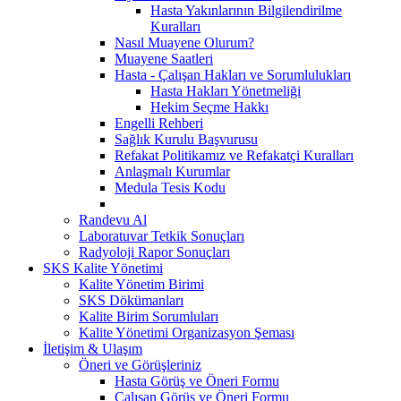
Hasta Yakınlarının Bilgilendirilme
Kuralları
Nasıl Muayene Olurum?
Muayene Saatleri
Hasta - Çalışan Hakları ve Sorumlulukları
Hasta Hakları Yönetmeliği
Hekim Seçme Hakkı
Engelli Rehberi
Sağlık Kurulu Başvurusu
Refakat Politikamız ve Refakatçi Kuralları
Anlaşmalı Kurumlar
Medula Tesis Kodu
Randevu Al
Laboratuvar Tetkik Sonuçları
Radyoloji Rapor Sonuçları
SKS Kalite Yönetimi
Kalite Yönetim Birimi
SKS Dökümanları
Kalite Birim Sorumluları
Kalite Yönetimi Organizasyon Şeması
İletişim & Ulaşım
Öneri ve Görüşleriniz
Hasta Görüş ve Öneri Formu
Çalışan Görüş ve Öneri Formu