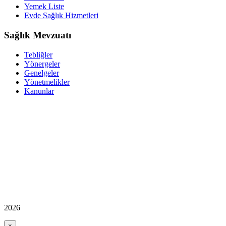
Yemek Liste
Evde Sağlık Hizmetleri
Sağlık Mevzuatı
Tebliğler
Yönergeler
Genelgeler
Yönetmelikler
Kanunlar
2026
×