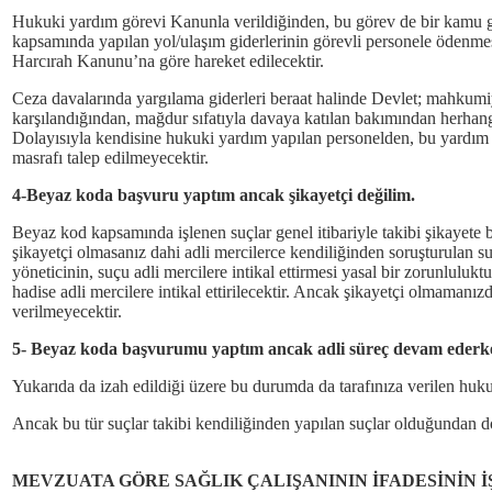
Hukuki yardım görevi Kanunla verildiğinden, bu görev de bir kamu g
kapsamında yapılan yol/ulaşım giderlerinin görevli personele ödenmes
Harcırah Kanunu’na göre hareket edilecektir.
Ceza davalarında yargılama giderleri beraat halinde Devlet; mahkumi
karşılandığından, mağdur sıfatıyla davaya katılan bakımından herhang
Dolayısıyla kendisine hukuki yardım yapılan personelden, bu yardım
masrafı talep edilmeyecektir.
4-Beyaz koda başvuru yaptım ancak şikayetçi değilim.
Beyaz kod kapsamında işlenen suçlar genel itibariyle takibi şikayete b
şikayetçi olmasanız dahi adli mercilerce kendiliğinden soruşturulan su
yöneticinin, suçu adli mercilere intikal ettirmesi yasal bir zorunluluk
hadise adli mercilere intikal ettirilecektir. Ancak şikayetçi olmamanı
verilmeyecektir.
5- Beyaz koda başvurumu yaptım ancak adli süreç devam ederke
Yukarıda da izah edildiği üzere bu durumda da tarafınıza verilen huku
Ancak bu tür suçlar takibi kendiliğinden yapılan suçlar olduğundan d
MEVZUATA GÖRE SAĞLIK ÇALIŞANININ İFADESİNİN İ