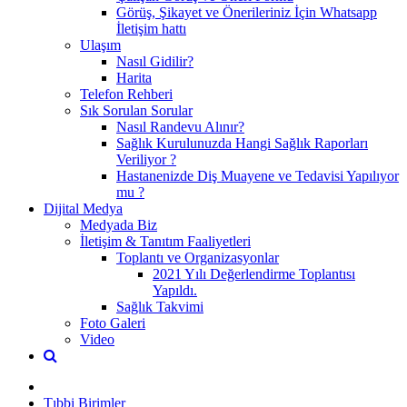
Görüş, Şikayet ve Önerileriniz İçin Whatsapp
İletişim hattı
Ulaşım
Nasıl Gidilir?
Harita
Telefon Rehberi
Sık Sorulan Sorular
Nasıl Randevu Alınır?
Sağlık Kurulunuzda Hangi Sağlık Raporları
Veriliyor ?
Hastanenizde Diş Muayene ve Tedavisi Yapılıyor
mu ?
Dijital Medya
Medyada Biz
İletişim & Tanıtım Faaliyetleri
Toplantı ve Organizasyonlar
2021 Yılı Değerlendirme Toplantısı
Yapıldı.
Sağlık Takvimi
Foto Galeri
Video
Tıbbi Birimler