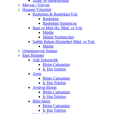
Amaç ve Hedeflerimiz
Misyon / Vizyon
Hastane Yönetimi
Başhekim & Başhekim Yrd.
Başhekim
Başhekim Yardımcısı
İdari ve Mali Hz. Müd. ve Yrd.
Müdür
Müdür Yardımcıları
Sağlık Bakım Hizmetleri Müd. ve Yrd.
Müdür
Organizasyon Şeması
İdari Birimler
Adli Sekreterlik
Birim Çalışanları
İç Hat Telefon
Arşiv
Birim Çalışanları
İç Hat Telefon
Ayniyat Birimi
Birim Çalışanları
İç Hat Telefon
Bilgi İşlem
Birim Çalışanları
İç Hat Telefon