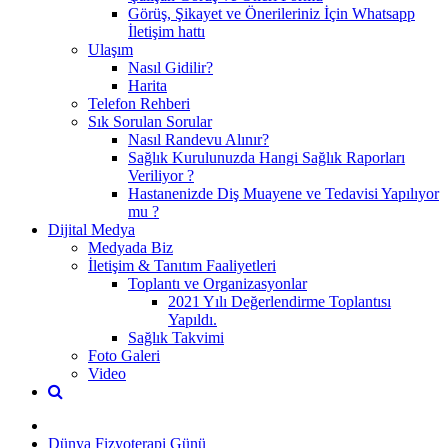
Görüş, Şikayet ve Önerileriniz İçin Whatsapp
İletişim hattı
Ulaşım
Nasıl Gidilir?
Harita
Telefon Rehberi
Sık Sorulan Sorular
Nasıl Randevu Alınır?
Sağlık Kurulunuzda Hangi Sağlık Raporları
Veriliyor ?
Hastanenizde Diş Muayene ve Tedavisi Yapılıyor
mu ?
Dijital Medya
Medyada Biz
İletişim & Tanıtım Faaliyetleri
Toplantı ve Organizasyonlar
2021 Yılı Değerlendirme Toplantısı
Yapıldı.
Sağlık Takvimi
Foto Galeri
Video
Dünya Fizyoterapi Günü