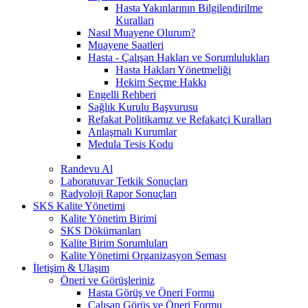
Hasta Yakınlarının Bilgilendirilme
Kuralları
Nasıl Muayene Olurum?
Muayene Saatleri
Hasta - Çalışan Hakları ve Sorumlulukları
Hasta Hakları Yönetmeliği
Hekim Seçme Hakkı
Engelli Rehberi
Sağlık Kurulu Başvurusu
Refakat Politikamız ve Refakatçi Kuralları
Anlaşmalı Kurumlar
Medula Tesis Kodu
Randevu Al
Laboratuvar Tetkik Sonuçları
Radyoloji Rapor Sonuçları
SKS Kalite Yönetimi
Kalite Yönetim Birimi
SKS Dökümanları
Kalite Birim Sorumluları
Kalite Yönetimi Organizasyon Şeması
İletişim & Ulaşım
Öneri ve Görüşleriniz
Hasta Görüş ve Öneri Formu
Çalışan Görüş ve Öneri Formu