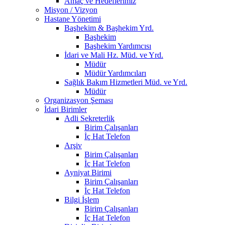
Amaç ve Hedeflerimiz
Misyon / Vizyon
Hastane Yönetimi
Başhekim & Başhekim Yrd.
Başhekim
Başhekim Yardımcısı
İdari ve Mali Hz. Müd. ve Yrd.
Müdür
Müdür Yardımcıları
Sağlık Bakım Hizmetleri Müd. ve Yrd.
Müdür
Organizasyon Şeması
İdari Birimler
Adli Sekreterlik
Birim Çalışanları
İç Hat Telefon
Arşiv
Birim Çalışanları
İç Hat Telefon
Ayniyat Birimi
Birim Çalışanları
İç Hat Telefon
Bilgi İşlem
Birim Çalışanları
İç Hat Telefon