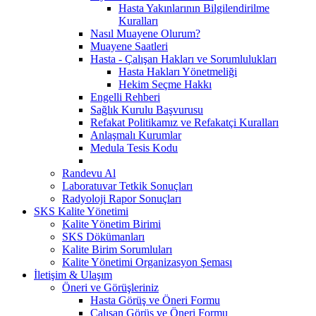
Hasta Yakınlarının Bilgilendirilme
Kuralları
Nasıl Muayene Olurum?
Muayene Saatleri
Hasta - Çalışan Hakları ve Sorumlulukları
Hasta Hakları Yönetmeliği
Hekim Seçme Hakkı
Engelli Rehberi
Sağlık Kurulu Başvurusu
Refakat Politikamız ve Refakatçi Kuralları
Anlaşmalı Kurumlar
Medula Tesis Kodu
Randevu Al
Laboratuvar Tetkik Sonuçları
Radyoloji Rapor Sonuçları
SKS Kalite Yönetimi
Kalite Yönetim Birimi
SKS Dökümanları
Kalite Birim Sorumluları
Kalite Yönetimi Organizasyon Şeması
İletişim & Ulaşım
Öneri ve Görüşleriniz
Hasta Görüş ve Öneri Formu
Çalışan Görüş ve Öneri Formu