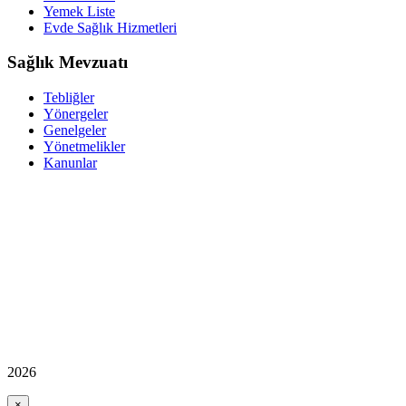
Yemek Liste
Evde Sağlık Hizmetleri
Sağlık Mevzuatı
Tebliğler
Yönergeler
Genelgeler
Yönetmelikler
Kanunlar
2026
×