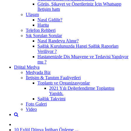
Görüş, Şikayet ve Önerileriniz İçin Whatsapp
İletişim hattı
Ulaşım
Nasıl Gidilir?
Harita
Telefon Rehberi
Sık Sorulan Sorular
Nasıl Randevu Alınır?
Sağlık Kurulunuzda Hangi Sağlık Raporları
Veriliyor ?
Hastanenizde Diş Muayene ve Tedavisi Yapılıyor
mu ?
Dijital Medya
Medyada Biz
İletişim & Tanıtım Faaliyetleri
Toplantı ve Organizasyonlar
2021 Yılı Değerlendirme Toplantısı
Yapıldı.
Sağlık Takvimi
Foto Galeri
Video
10 Eylül Dünya İntiharı Önleme ...