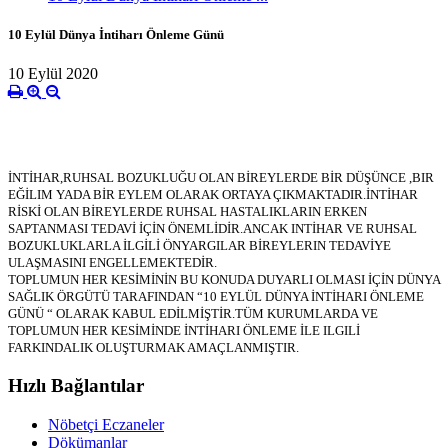
10 Eylül Dünya İntiharı Önleme Günü
10 Eylül 2020
İNTİHAR,RUHSAL BOZUKLUĞU OLAN BİREYLERDE BİR DÜŞÜNCE ,BIR 
EĞİLIM YADA BİR EYLEM OLARAK ORTAYA ÇIKMAKTADIR.İNTİHAR 
RİSKİ OLAN BİREYLERDE RUHSAL HASTALIKLARIN ERKEN 
SAPTANMASI TEDAVİ İÇİN ÖNEMLİDİR.ANCAK INTİHAR VE RUHSAL 
BOZUKLUKLARLA İLGİLİ ÖNYARGILAR BİREYLERIN TEDAVİYE 
ULAŞMASINI ENGELLEMEKTEDİR.
TOPLUMUN HER KESİMİNİN BU KONUDA DUYARLI OLMASI İÇİN DÜNYA 
SAĞLIK ÖRGÜTÜ TARAFINDAN “10 EYLÜL DÜNYA İNTİHARI ÖNLEME 
GÜNÜ “ OLARAK KABUL EDİLMİŞTİR.TÜM KURUMLARDA VE 
TOPLUMUN HER KESİMİNDE İNTİHARI ÖNLEME İLE ILGILİ 
FARKINDALIK OLUŞTURMAK AMAÇLANMIŞTIR.
Hızlı Bağlantılar
Nöbetçi Eczaneler
Dökümanlar