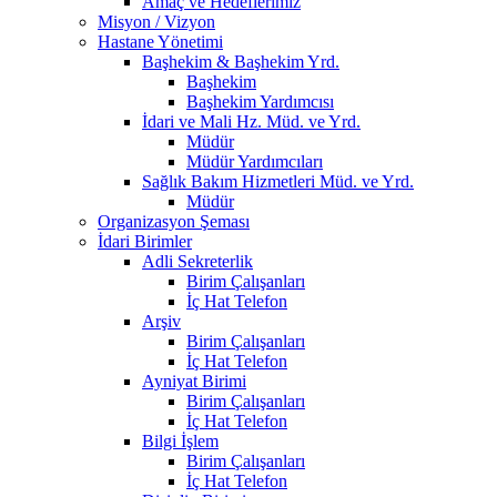
Amaç ve Hedeflerimiz
Misyon / Vizyon
Hastane Yönetimi
Başhekim & Başhekim Yrd.
Başhekim
Başhekim Yardımcısı
İdari ve Mali Hz. Müd. ve Yrd.
Müdür
Müdür Yardımcıları
Sağlık Bakım Hizmetleri Müd. ve Yrd.
Müdür
Organizasyon Şeması
İdari Birimler
Adli Sekreterlik
Birim Çalışanları
İç Hat Telefon
Arşiv
Birim Çalışanları
İç Hat Telefon
Ayniyat Birimi
Birim Çalışanları
İç Hat Telefon
Bilgi İşlem
Birim Çalışanları
İç Hat Telefon