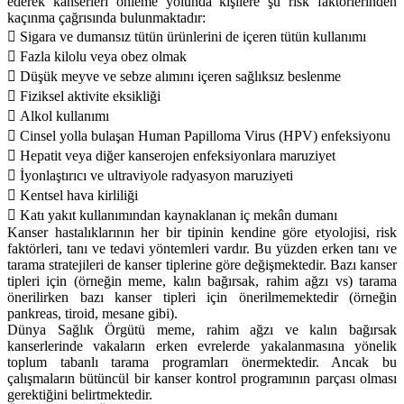
ederek kanserleri önleme yolunda kişilere şu risk faktörlerinden
kaçınma çağrısında bulunmaktadır:
 Sigara ve dumansız tütün ürünlerini de içeren tütün kullanımı
 Fazla kilolu veya obez olmak
 Düşük meyve ve sebze alımını içeren sağlıksız beslenme
 Fiziksel aktivite eksikliği
 Alkol kullanımı
 Cinsel yolla bulaşan Human Papilloma Virus (HPV) enfeksiyonu
 Hepatit veya diğer kanserojen enfeksiyonlara maruziyet
 İyonlaştırıcı ve ultraviyole radyasyon maruziyeti
 Kentsel hava kirliliği
 Katı yakıt kullanımından kaynaklanan iç mekân dumanı
Kanser hastalıklarının her bir tipinin kendine göre etyolojisi, risk
faktörleri, tanı ve tedavi yöntemleri vardır. Bu yüzden erken tanı ve
tarama stratejileri de kanser tiplerine göre değişmektedir. Bazı kanser
tipleri için (örneğin meme, kalın bağırsak, rahim ağzı vs) tarama
önerilirken bazı kanser tipleri için önerilmemektedir (örneğin
pankreas, tiroid, mesane gibi).
Dünya Sağlık Örgütü meme, rahim ağzı ve kalın bağırsak
kanserlerinde vakaların erken evrelerde yakalanmasına yönelik
toplum tabanlı tarama programları önermektedir. Ancak bu
çalışmaların bütüncül bir kanser kontrol programının parçası olması
gerektiğini belirtmektedir.