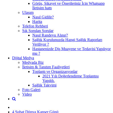
Görüş, Şikayet ve Önerileriniz İçin Whatsapp
İletişim hattı
Ulaşım
Nasıl Gidilir?
Harita
Telefon Rehberi
Sık Sorulan Sorular
Nasıl Randevu Alınır?
Sağlık Kurulunuzda Hangi Sağlık Raporları
Veriliyor ?
Hastanenizde Diş Muayene ve Tedavisi Yapılıyor
mu ?
Dijital Medya
Medyada Biz
İletişim & Tanıtım Faaliyetleri
Toplantı ve Organizasyonlar
2021 Yılı Değerlendirme Toplantısı
Yapıldı.
Sağlık Takvimi
Foto Galeri
Video
4 Şubat Dünya Kanser Günü