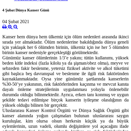
4 Şubat Dünya Kanser Günü
04 Şubat 2021
Kanser hem dünya hem ülkemiz için ölüm nedenleri arasında ikinci
sırada yer almaktadır. Ölüm nedenlerine bakıldığında dünya geneli
için yaklaşık her 6 ölümden birinin, ülkemiz için ise her 5 ölümden
birinin kanser nedeniyle gerçekleştiği görülmektedir.
Günümüz kanser ölümlerinin 1/3’e yakını; tütün kullanımı, yüksek
beden kitle indeksi (fazla kilolu ya da şişman/obez olma), meyve ve
sebzeden fakir beslenme, yetersiz fiziksel aktivite ve alkol tüketimi
gibi başlıca beş davranışsal ve beslenme ile ilgili risk faktöründen
kaynaklanmaktadır. Oysa yine günümüz şartlarında kanserlerin
%30-50’ye yakınının, risk faktörlerinden kaçınma ve mevcut kanıta
dayalı önleme stratejilerinin uygulanması yoluyla önlenebilir
durumda olduğu bilinmektedir. Ayrıca, erken tanı konmuş ve uygun
şekilde tedavi edilmişse birçok kanserin iyileşme olasılığının da
yüksek olduğu bilinen bir gerçektir.
Uluslararası Kanser Kontrol Örgütü ve Dünya Sağlık Örgütü gibi
kanser alanında yoğun çalışmaları bulunan uluslararası saygın
kuruluşlar, kim olursa olsun herkesin küçük ya da büyük
eylemlerinin, uzun vadeli, olumlu değişimlere yol açacağını ifade