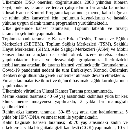
Ülkemizde DSÖ önerileri doğrultusunda 2008 yılından itibaren
kayıt, önleme, tarama ve tedavi çalışmalarını bir arada barındıran
Ulusal Kanser Kontrol Programı kapsamında; meme, kalın bağırsak
ve rahim ağzı kanserleri için, toplumun kaynaklarına ve hastalık
yüküne uygun olarak tarama programları yürütülmektedir.
Ülke genelinde kanser taramaları; Toplum tabanlı ve fırsatçı
taramalar şeklinde yapılmaktadır.
Toplum tabanlı taramalar; Kanser Erken Teşhis, Tarama ve Eğitim
Merkezleri (KETEM), Toplum Sağlığı Merkezleri (TSM), Sağlıklı
Hayat Merkezleri (SHM), Aile Sağlığı Merkezleri (ASM) ve Mobil
kanser tarama araçları da dahil olmak üzere ücretsiz olarak
yapılmaktadır. Kırsal ve dezavantajlı gruplarımıza illerimizdeki
mobil tarama araçları ile tarama hizmeti verilmektedir. Taramalarımız
Covıd-19 pandemisi nedeni ile tüm Enfeksiyon Kontrol Önlemleri
Rehberi doğrultusunda gerekli önlemler alınarak devam etmektedir.
Fırsatçı taramalar ise ikinci ve üçüncü basamak sağlık kuruluşlarında
yapılmaktadır.
Ülkemizde yürütülen Ulusal Kanser Tarama programımızda,
Meme kanseri taraması; 40-69 yaş arasındaki kadınlara yılda bir kez
klinik meme muayenesi yapılmakta, 2 yılda bir mamografi
çekilmektedir.
Rahim ağzı kanseri taraması; 30- 65 yaş arası tüm kadınlarımıza 5
yılda bir HPV-DNA ve smear testi ile yapılmaktadır.
Kalın bağırsak kanseri taraması; 50-70 yaş arasındaki kadın ve
erkeklere 2 yılda bir gaitada gizli kan testi (GGK) yapılmakta, 10 yıl