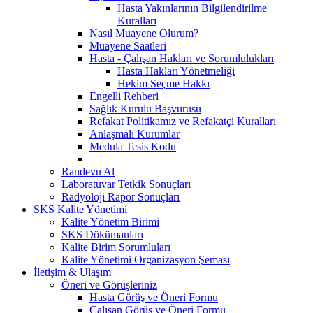
Hasta Yakınlarının Bilgilendirilme
Kuralları
Nasıl Muayene Olurum?
Muayene Saatleri
Hasta - Çalışan Hakları ve Sorumlulukları
Hasta Hakları Yönetmeliği
Hekim Seçme Hakkı
Engelli Rehberi
Sağlık Kurulu Başvurusu
Refakat Politikamız ve Refakatçi Kuralları
Anlaşmalı Kurumlar
Medula Tesis Kodu
Randevu Al
Laboratuvar Tetkik Sonuçları
Radyoloji Rapor Sonuçları
SKS Kalite Yönetimi
Kalite Yönetim Birimi
SKS Dökümanları
Kalite Birim Sorumluları
Kalite Yönetimi Organizasyon Şeması
İletişim & Ulaşım
Öneri ve Görüşleriniz
Hasta Görüş ve Öneri Formu
Çalışan Görüş ve Öneri Formu