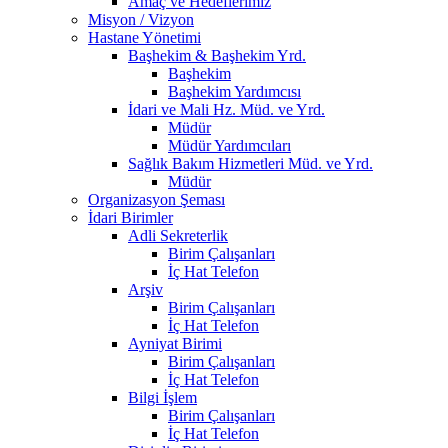
Amaç ve Hedeflerimiz
Misyon / Vizyon
Hastane Yönetimi
Başhekim & Başhekim Yrd.
Başhekim
Başhekim Yardımcısı
İdari ve Mali Hz. Müd. ve Yrd.
Müdür
Müdür Yardımcıları
Sağlık Bakım Hizmetleri Müd. ve Yrd.
Müdür
Organizasyon Şeması
İdari Birimler
Adli Sekreterlik
Birim Çalışanları
İç Hat Telefon
Arşiv
Birim Çalışanları
İç Hat Telefon
Ayniyat Birimi
Birim Çalışanları
İç Hat Telefon
Bilgi İşlem
Birim Çalışanları
İç Hat Telefon